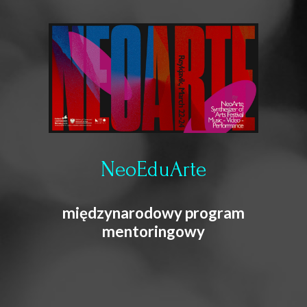
NeoEduArte
międzynarodowy program
mentoringowy